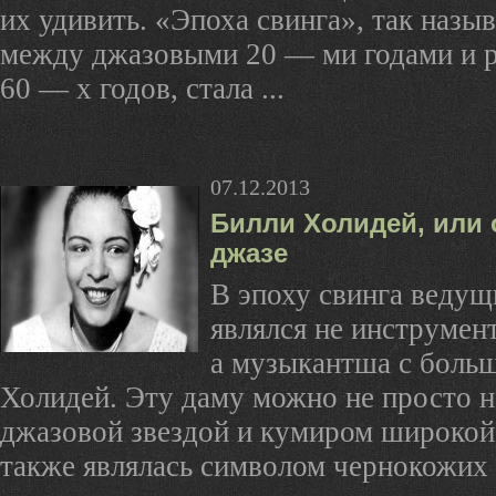
их удивить. «Эпоха свинга», так назы
между джазовыми 20 — ми годами и 
60 — х годов, стала ...
07.12.2013
Билли Холидей, или 
джазе
В эпоху свинга веду
являлся не инструмент
а музыкантша с боль
Холидей. Эту даму можно не просто н
джазовой звездой и кумиром широкой
также являлась символом чернокожих в