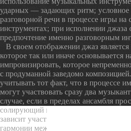
использование музыкальных инструме
ударных — задающих ритм; условное
разговорной речи в процессе игры на
инструментах; при исполнении джаза 
предпочтение именно разговорным ин
В своем отображении джаз является
которое так или иначе основывается н
импровизировать, которое непременно
с продуманной заведомо композицией.
учитывать тот факт, что в процессе и
могут участвовать сразу два музыкант
случае, если в пределах ансамбля про
солирующий голос. Конечный продукт
зависит участия членов ансамбля в пр
гармонии между аудиторией и собой.