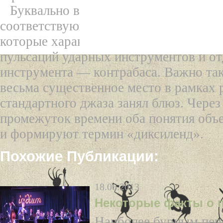
Буквально в двадцатые годы были н
соответствующие черты новых формир
которые характеризовались наличие 
пульсаций ударных инструментов и от
инструмента — контрабаса. Важно так
весьма существенное место в рамках 
стандартного джаза занял блюз. Чере
промежуток времени оба понятия объ
и формируют термин «диксиленд».
Похожие Публикации:
18.06.2013
Некоторые факты о 
Наиболее бурным пер