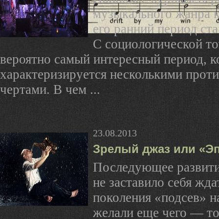
музыкального жанра к
его ранний период ст
С социологической то
вероятно самый интересный период, 
характеризируется несколькими про
чертами. В чем ...
23.08.2013
Зрелый джаз или «Эп
Последующее развити
не заставило себя жда
поколения «подсев» н
желали еще чего — то