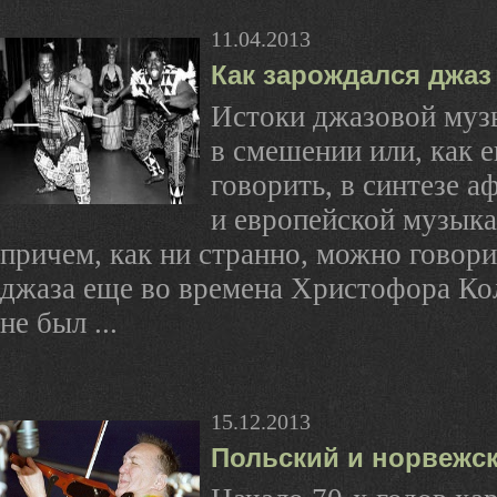
11.04.2013
Как зарождался джаз
Истоки джазовой муз
в смешении или, как 
говорить, в синтезе а
и европейской музыка
причем, как ни странно, можно говор
джаза еще во времена Христофора Кол
не был ...
15.12.2013
Польский и норвежс