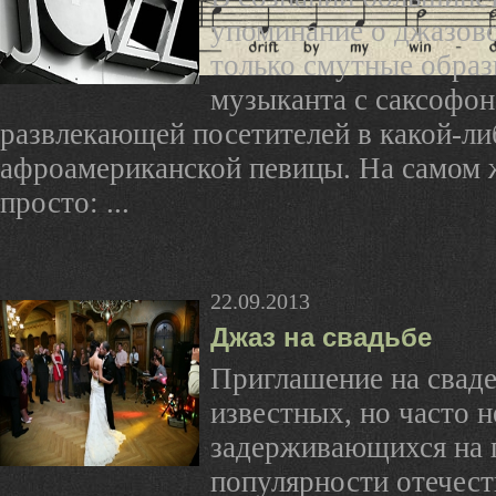
упоминание о джазов
только смутные обра
музыканта с саксофон
развлекающей посетителей в какой-ли
афроамериканской певицы. На самом ж
просто: ...
22.09.2013
Джаз на свадьбе
Приглашение на свад
известных, но часто 
задерживающихся на 
популярности отечес