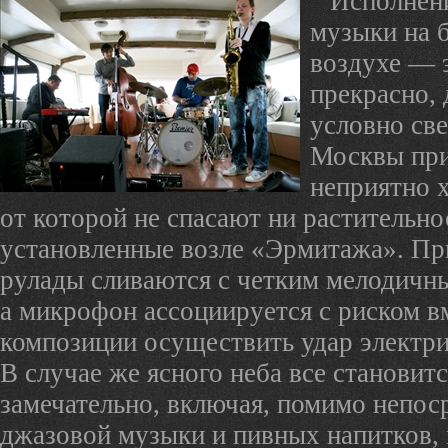
Исполнен
музыки на 
воздухе — э
прекрасно, 
условно св
Москвы при
неприятно х
от которой не спасают ни растительнос
установленные возле «Эрмитажа». Пр
рулады сливаются с четким мелодичн
а микрофон ассоциируется с риском в
композиции осуществить удар электр
В случае же ясного неба все становит
замечательно, включая, помимо непос
джазовой музыки и пивных напитков,