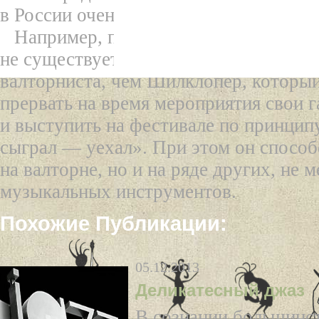
в России очень много талантливых му
Например, по словам устроителей фе
не существует более талантливого и г
валторниста, чем Шилклопер, который
прервать на время мероприятия свои г
и выступить на фестивале по принци
сыграл — уехал». При этом он способе
на валторне, но и на ряде других, не 
музыкальных инструментов.
Похожие Публикации:
05.12.2013
Деликатесный джаз
В сознании большинс