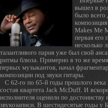
Впервые н
вышел в рол
было всего 
композиция
Makes Me M
первая его 
несколько л
талантливого парня уже был свой анс
ритмы блюза. Примерно в то же время
первых музыкантов, начал фрагментар
композиции под звуки гитары.
С 62-го по 65-й годы прошлого века
состав квартета Jack McDuff. И вскор
исполнителя оценили по достоинству 
звукозаписи. В шестидесятые годы у 