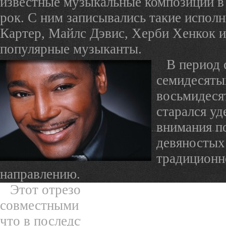
известные музыкальные композиции в 
рок. С ним записывались такие исполн
Картер, Майлс Дэвис, Херби Хенкок и
популярные музыканты.
В период 
семидесяты
восьмидес
старался уд
внимания по
девяностых
традиционн
направлению.
Этот отрезок его музыкальной карь
совместными работами с Каунтом Бейс
что в последствии переросло в новый 