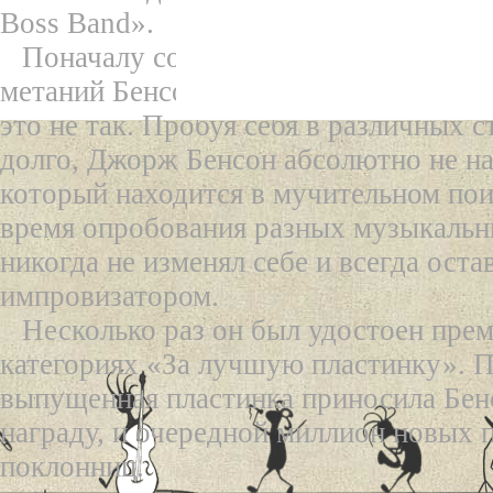
Boss Band».
Поначалу создается впечатление, чт
метаний Бенсон вновь вернулся в при
это не так. Пробуя себя в различных с
долго, Джорж Бенсон абсолютно не на
который находится в мучительном пои
время опробования разных музыкальн
никогда не изменял себе и всегда ост
импровизатором.
Несколько раз он был удостоен пре
категориях «За лучшую пластинку». 
выпущенная пластинка приносила Бе
награду, и очередной миллион новых 
поклонниц.