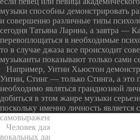
если певец или певица академическог
музыки способны демонстрировать ра
и совершенно различные типы психол
сегодня Татьяна Ларина, а завтра — К
перевоплощаться в необходимые психо
то в случае джаза все происходит со
музыканты показывают только сами се
Например, Уитни Хьюстон демонстр
Уитни, Стинг — только Стинга, а это 
необходимо являться грандиозной ли
добиться в этом жанре музыки серьезн
поскольку именно личность является 
самовыражения человека.
Человек даже может не иметь каки
вокальных данных, не являться насто