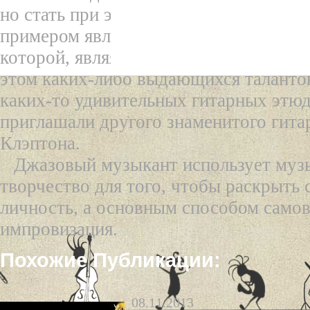
но стать при этом известнейшим испо
примером является великая группа «Б
которой, являясь звездами первой вел
этом каких-либо выдающихся талантов
каких-то удивительных гитарных этю
приглашали другого знаменитого гит
Клэптона.
Джазовый музыкант использует муз
творчество для того, чтобы раскрыть
личность, а основным способом само
импровизация.
Похожие Публикации:
08.11.2013