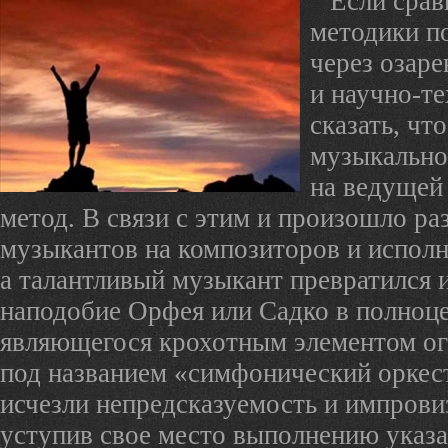
Если срав
методики п
через озаре
и научно-т
сказать, что
музыкально
на ведущей
метод. В связи с этим и произошло ра
музыкантов на композиторов и исполн
а талантливый музыкант превратился 
наподобие Орфея или Садко в полноце
являющегося крохотным элементом ог
под названием «симфонический оркес
исчезли непредсказуемость и импрови
уступив свое место выполнению указ