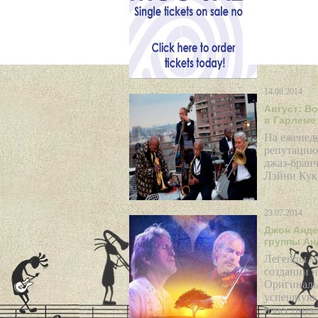
Лейбл MCG
таланты с 
сентября с
Обладатель
14.08.2014
Август: В
в Гарлеме
На еженеде
репутацию 
джаз-бранч
Лэйни Кук
23.07.2014
Джон Анде
группы Ан
Легенды м
создании 
Оригиналь
успешную с
известными