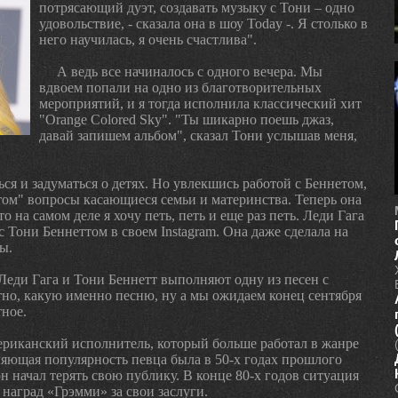
потрясающий дуэт, создавать музыку с Тони – одно
удовольствие, - сказала она в шоу Today -. Я столько в
него научилась, я очень счастлива".
А ведь все начиналось с одного вечера. Мы
вдвоем попали на одно из благотворительных
мероприятий, и я тогда исполнила классический хит
"Orange Colored Sky". "Ты шикарно поешь джаз,
давай запишем альбом", сказал Тони услышав меня,
ься и задуматься о детях. Но увлекшись работой с Беннетом,
ом" вопросы касающиеся семьи и материнства. Теперь она
то на самом деле я хочу петь, петь и еще раз петь. Леди Гага
 Тони Беннеттом в своем Instagram. Она даже сделала на
ы.
Леди Гага и Тони Беннетт выполняют одну из песен с
стно, какую именно песню, ну а мы ожидаем конец сентября
тное.
ериканский исполнитель, который больше работал в жанре
яющая популярность певца была в 50-х годах прошлого
он начал терять свою публику. В конце 80-х годов ситуация
наград «Грэмми» за свои заслуги.