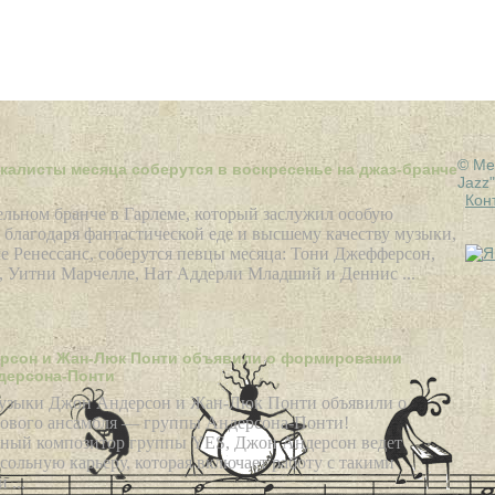
 Jazz собирается представить чрезвычайно разнообразные
конца сентября до начала ноября. 28-сезон открывается 27
 захватывающего дебюта Патти Остин в студии MCG Jazz.
ница Грэмми Патти Остин пересекает все ...
© Ме
окалисты месяца соберутся в воскресенье на джаз-бранче
Jazz
Кон
льном бранче в Гарлеме, который заслужил особую
благодаря фантастической еде и высшему качеству музыки,
е Ренессанс, соберутся певцы месяца: Тони Джефферсон,
, Уитни Марчелле, Нат Аддерли Младший и Деннис ...
рсон и Жан-Люк Понти объявили о формировании
дерсона-Понти
узыки Джон Андерсон и Жан-Люк Понти объявили о
нового ансамбля — группы Андерсона-Понти!
ный композитор группы YES, Джон Андерсон ведет
ольную карьеру, которая включает работу с такими
 ...