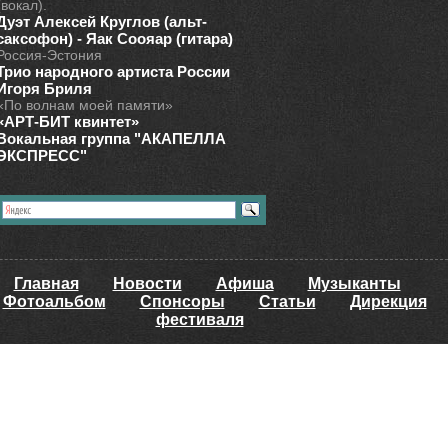
(вокал).
Дуэт Алексей Круглов (альт-
саксофон) - Яак Соояар (гитара)
Россия-Эстония
Трио народного артиста России
Игоря Бриля
«По волнам моей памяти»
«АРТ-БИТ квинтет»
Вокальная группа "АКАПЕЛЛА
ЭКСПРЕСС"
Главная
Новости
Афиша
Музыканты
Фотоальбом
Спонсоры
Статьи
Дирекция
фестиваля