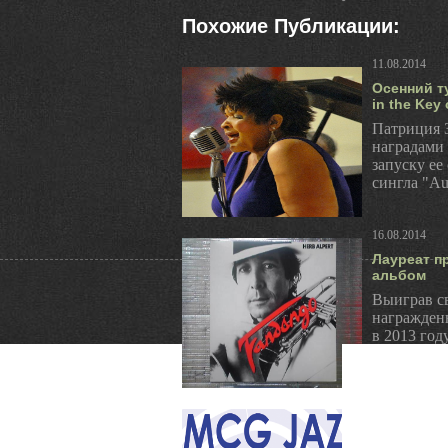
Похожие Публикации:
11.08.2014
Осенний т
in the Key 
Патриция 
наградами 
запуску ее
сингла "Aut
16.08.2014
Лауреат п
альбом
Выиграв св
награжден
в 2013 год
выпустит н
07.08.2014
Лейбл MCG
28-го сезо