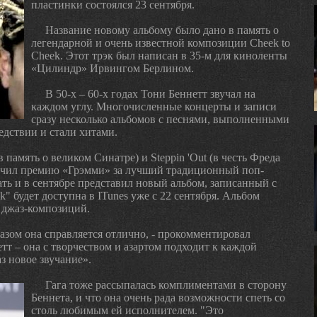
пластинки состоялся 23 сентября.
Название новому альбому было дано в память о
легендарной и очень известной композиции Cheek to
Cheek. Этот трэк был написан в 35-м для киноленты
«Цилиндр» Ирвингом Берлином.
В 50-х – 60-х годах Тони Беннетт звучал на
каждом углу. Многочисленные концерты и записи
сразу несколько альбомов с песнями, выполненными
дствии и стали хитами.
(в память о великом Синатре) и Steppin 'Out (в честь Фреда
лучил премию «Грэмми» за лучший традиционный поп-
ть и в сентябре представил новый альбом, записанный с
k" будет доступна в ITunes уже с 22 сентября. Альбом
х джаз-композиций.
жазом она справляется отлично, - прокомментировал
тт – она с творчеством и азартом подходит к каждой
з новое звучание».
Гага тоже рассыпалась комплиментами в сторону
Беннета, и что она очень рада возможности спеть со
столь любимым ей исполнителем. "Это