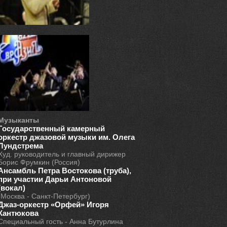
Музыканты
Государственный камерный
оркестр джазовой музыки им. Олега
Лундстрема
Худ. руководитель и главный дирижер
Борис Фрумкин (Россия)
Ансамбль Петра Востокова (труба),
при участии Дарьи Антоновой
(вокал)
(Москва - Санкт-Петербург)
Джаз-оркестр «Орфей» Игоря
Кантюкова
Специальный гость - Анна Бутурлина