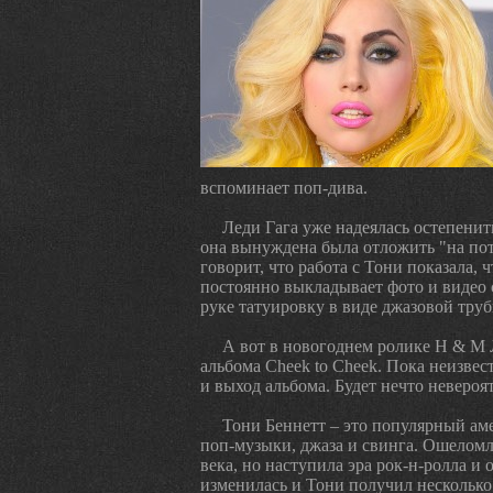
вспоминает поп-дива.
Леди Гага уже надеялась остепенит
она вынуждена была отложить "на пот
говорит, что работа с Тони показала, ч
постоянно выкладывает фото и видео с
руке татуировку в виде джазовой труб
А вот в новогоднем ролике Н & М 
альбома Cheek to Cheek. Пока неизве
и выход альбома. Будет нечто невероя
Тони Беннетт – это популярный ам
поп-музыки, джаза и свинга. Ошеломл
века, но наступила эра рок-н-ролла и 
изменилась и Тони получил несколько 