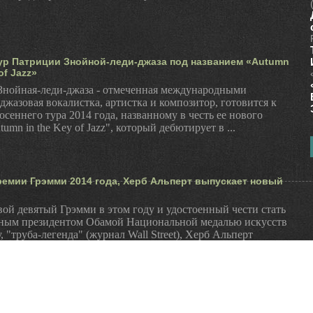
ур Патриции Знойной-леди-джаза под названием «Autumn
of Jazz»
Знойная-леди-джаза - отмеченная международными
джазовая вокалистка, артистка и композитор, готовится к
 осеннего тура 2014 года, названному в честь ее нового
umn in the Key of Jazz", который дебютирует в ...
ремии Грэмми 2014 года, Херб Альперт выпускает новый
ой девятый Грэмми в этом году и удостоенный чести стать
ным президентом Обамой Национальной медалью искусств
у, "труба-легенда" (журнал Wall Street), Херб Альперт
овый альбом под названием «In The ...
 Jazz представляет различные таланты в первой части
на