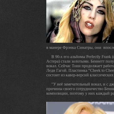
в манере Фрэнка Синатры, они впосле
В 90-х его альбомы Perfectly Frank 
Астера) стали золотыми. Беннетт по
вокал. Сейчас Тони продолжает работа
Леди Гагой. Пластинка "Cheek to Chee
состоит из кавер-версий классически
"У неё замечательный вокал, и с д
причины своего сотрудничество Бенне
композиции, поэтому у них каждый ра