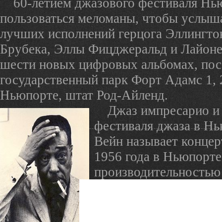
60-летием джазового фестиваля Нь
пользоваться меломаны, чтобы услыша
лучших исполнений герцога Эллингтон
Брубека, Эллы Фицджеральд и Лайоне
шести новых цифровых альбомах, пос
государственный парк Форт Адамс 1, 2
Ньюпорте, штат Род-Айленд.
Джаз импресарио и 
фестиваля джаза в Н
Вейн называет конце
1956 года в Ньюпорт
производительностью 
[Эллингтона]", добав
"состояла из всего, из
мог состоять." Цифро