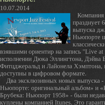
10.07.2014
Компания 
празднует 6
выпуска дж
Ньюпорте 
классическ
взявшими ориентир на запись "Live at
исполнении Дюка Эллингтона, Дэйва 
Фитцджеральд и Лайонела Хэмптона, 
доступны в цифровом формате.
Два эксклюзивных новых выпуска -
Ньюпорте: оригинальный альбом» и «
Брубека: Ньюпорт 1958» - были недав
куплены компанией Itunes. Это гарант