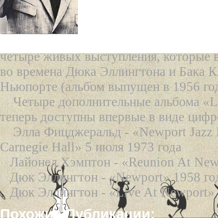
«Эллингтон в Ньюпор
альбом» было восстан
исходной последовате
четыре живых выступления, которые 
во времена Дюка Эллингтона и Бака К
Ньюпорте (альбом выпущен в 1956 год
Четыре дополнительные альбома «Li
теперь доступны впервые в виде цифр
Элла Фицджеральд - «Newport Jazz F
Carnegie Hall» 5 июля 1973 года
Лайонел Хэмптон - «Reunion At New
Дюк Эллингтон - «Newport» 1958 го
Дюк Эллингтон - «Live At Newport» 
Похожие Публикации: