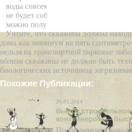
воды совсем несущественный, потом
не будет собираться очередь. Так в
можно получить скважину.
Учтите, что скважина должна наход
дома как минимум на пять сантиметро
нельзя на транспортной парковке либо
вблизи скважины не должно быть тех
биологических источников загрязнени
Похожие Публикации:
26.01.2014
Вывоз строительног
контейнером — быст
После ремонта ваш до